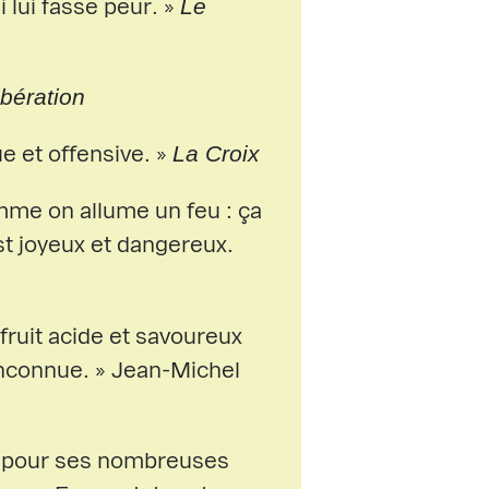
Le
i lui fasse peur. »
ibération
La Croix
ue et offensive. »
omme on allume un feu : ça
est joyeux et dangereux.
ruit acide et savoureux
 inconnue. » Jean-Michel
 pour ses nombreuses