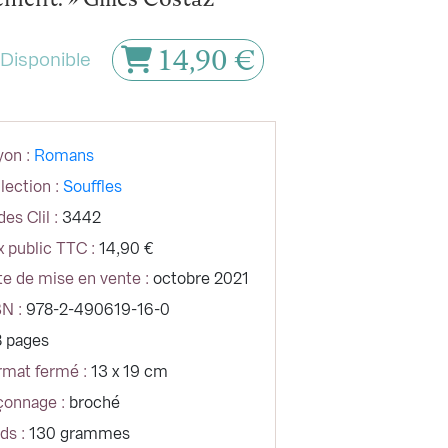
ment. » Gilles Costaz
14,90 €
Disponible
on :
Romans
lection :
Souffles
es Clil :
3442
x public TTC :
14,90 €
e de mise en vente :
octobre 2021
N :
978-2-490619-16-0
8 pages
rmat fermé :
13 x 19 cm
çonnage :
broché
ds :
130 grammes