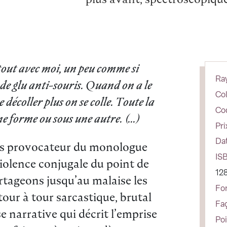
plus avant, spectroscopique
tout avec moi, un peu comme si
Ray
de glu anti-souris. Quand on a le
Col
e décoller plus on se colle. Toute la
Cod
ne forme ou sous une autre. (...)
Pri
Dat
très provocateur du monologue
ISB
violence conjugale du point de
12
rtageons jusqu’au malaise les
Fo
our à tour sarcastique, brutal
Fa
 narrative qui décrit l’emprise
Poi