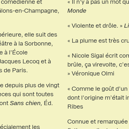
e, comédienne et
« Il n’y a pas un mot qu
Monde
Châlons-en-Champagne,
L
« Violente et drôle. »
érieure, elle suit des
« La plume est très cr
éâtre à la Sorbonne,
e à l’École
« Nicole Sigal écrit c
 Jacques Lecoq et à
brûle, ça virevolte, c’
 de Paris.
» Véronique Olmi
 depuis plus de vingt
« Comme le goût d’un f
ièces qui sont toutes
dont l’origine m’était
Sans chien,
dont
Éd.
Ribes
Connue et remarquée
spécialement les