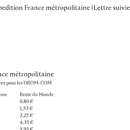
xpedition France métropolitaine (Lettre suivi
ance métropolitaine
iquent pour les DROM-COM
nne
Reste du Monde
0,80 €
1,53 €
2,25 €
4,35 €
5,95 €