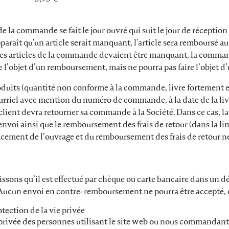
 de la commande se fait le jour ouvré qui suit le jour de récepti
pparaît qu'un article serait manquant, l'article sera remboursé a
e des articles de la commande devaient être manquant, la com
ire l’objet d’un remboursement, mais ne pourra pas faire l’obj
roduits (quantité non conforme à la commande, livre fortement
ourriel avec mention du numéro de commande, à la date de la liv
e client devra retourner sa commande à la Société. Dans ce cas, l
’envoi ainsi que le remboursement des frais de retour (dans la l
ement de l’ouvrage et du remboursement des frais de retour ne 
ons qu’il est effectué par chèque ou carte bancaire dans un déla
. Aucun envoi en contre-remboursement ne pourra être accepté, qu
tection de la vie privée
e privée des personnes utilisant le site web ou nous commandant