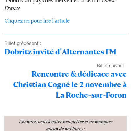
"Dobritz au pays des merveilles" a séduit
Ouest-
France
Cliquez ici pour lire l'article
Billet précédent :
Dobritz invité d'Alternantes FM
Billet suivant :
Rencontre & dédicace avec
Christian Cogné le 2 novembre à
La Roche-sur-Foron
Abonnez-vous à notre newsletter
et ne manquez
aucun de nos livres :