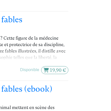
fables
? Cette figure de la médecine
et protectrice de sa discipline,
 fables illustrées, il distille avec
phie telles que la liberté, la
ation, l’amour-propre, le libre
Disponible
19,90 €
partager entre générations !
Actualitté
t du magazine
fables (ebook)
animal mettent en scène des