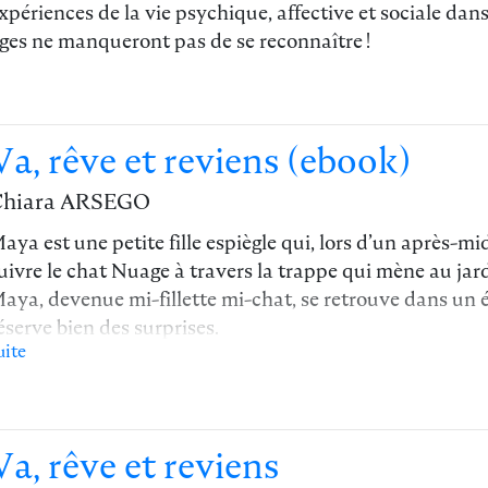
xpériences de la vie psychique, affective et sociale dans
ges ne manqueront pas de se reconnaître
!
Va, rêve et reviens (ebook)
Chiara ARSEGO
aya est une petite fille espiègle qui, lors d’un après-mi
uivre le chat Nuage à travers la trappe qui mène au jardi
aya, devenue mi-fillette mi-chat, se retrouve dans un
éserve bien des surprises.
uite
aya déambule de pièce en pièce et s’étonne d’ombres ét
haque fois se révèlent être une créature amie qui joue a
ériple fantastique.
u fil des rencontres et des mirages, toujours la même in
Va, rêve et reviens
orter Maya, l’imagination est un cadeau de la vie ! »