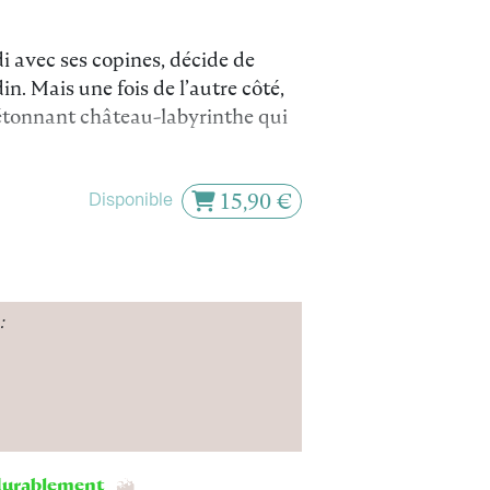
di avec ses copines, décide de
n. Mais une fois de l’autre côté,
 étonnant château-labyrinthe qui
ranges sur le mur qui, ouf !
Disponible
15,90 €
vec elle et la guide dans son
vitation au voyage : « Laisse-toi
:
 durablement