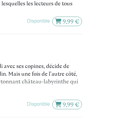
 lesquelles les lecteurs de tous
Disponible
9,99 €
di avec ses copines, décide de
n. Mais une fois de l’autre côté,
 étonnant château-labyrinthe qui
ranges sur le mur qui, ouf !
Disponible
9,99 €
vec elle et la guide dans son
vitation au voyage : « Laisse-toi