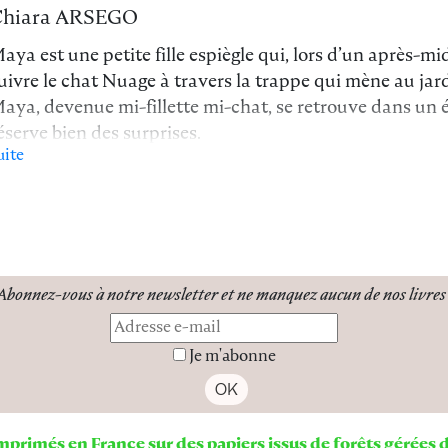
Chiara ARSEGO
aya est une petite fille espiègle qui, lors d’un après-mi
uivre le chat Nuage à travers la trappe qui mène au jardi
aya, devenue mi-fillette mi-chat, se retrouve dans un
éserve bien des surprises.
uite
aya déambule de pièce en pièce et s’étonne d’ombres ét
haque fois se révèlent être une créature amie qui joue a
ériple fantastique.
u fil des rencontres et des mirages, toujours la même in
orter Maya, l’imagination est un cadeau de la vie ! »
Abonnez-vous à notre newsletter
et ne manquez
aucun de nos livres 
Je m'abonne
imprimés en France sur des papiers issus de forêts gérées