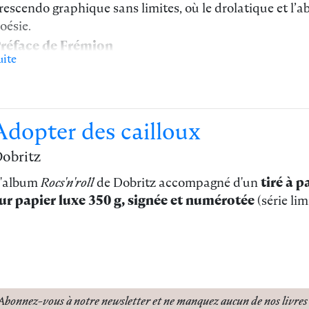
rescendo graphique sans limites, où le drolatique et l’ab
oésie.
réface de Frémion
uite
Adopter des cailloux
obritz
'album
Rocs'n'roll
de Dobritz accompagné d'un
tiré à p
ur papier luxe 350 g, signée et numérotée
(série li
Abonnez-vous à notre newsletter
et ne manquez
aucun de nos livres 