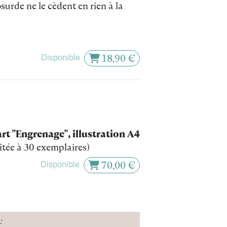
surde ne le cèdent en rien à la
Disponible
18,90 €
art "Engrenage", illustration A4
mitée à 30 exemplaires)
Disponible
70,00 €
: