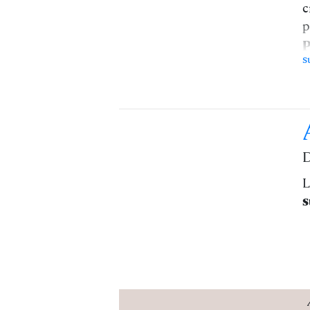
c
p
P
s
D
L
s