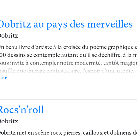
Dobritz au pays des merveilles
obritz
n beau livre d’artiste à la croisée du poème graphique 
00 dessins se contemple autant qu’il se déchiffre, à la
ous invite à contempler notre modernité, tantôt magiqu
nsuffle une énergie contestataire, l’espoir d’une utopie.
uite
 L'article du magazine littéraire Actualitté
→
L'article du journal Ouest-France
Rocs'n'roll
obritz
obritz met en scène rocs, pierres, cailloux et dolmens 